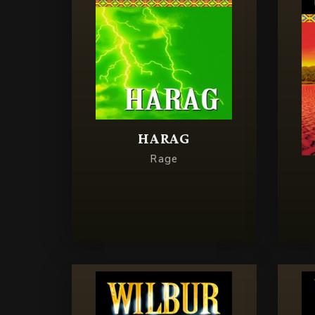
HARAG
Rage