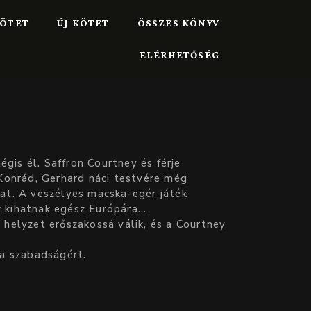
ÖTET
ÚJ KÖTET
ÖSSZES KÖNYV
ELÉRHETŐSÉG
gis él. Saffron Courtney és férje
 Konrád, Gerhard náci testvére még
mat. A veszélyes macska-egér játék
k kihatnak egész Európára…
 helyzet erőszakossá válik, és a Courtney
 a szabadságért.