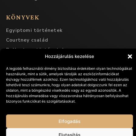
KÖNYVEK
Egyiptomi történetek
Courtney család
Ballentyne történetek
Hozzájárulás kezelése
Afrikai Courtney család
Egyéb történetek
A legjobb felhasználói élmény biztosítása érdekében olyan technológiákat
használunk, mint a sütik, amelyek tárolják az eszközinformációkat
és/vagy hozzáférnek azokhoz. Ezen technológiákhoz való hozzájárulás
lehetővé teszi számunkra, hogy olyan adatokat dolgozzunk fel ezen az
© Delej Kft. 2026 Minden jog fenntartva!
oldalon, mint a böngészési viselkedés vagy az egyedi azonosítók. A
hozzájárulás elmaradása vagy visszavonása hátrányosan befolyásolhat
bizonyos funkciókat és szolgáltatásokat.
Elfogadás
Elutasítás