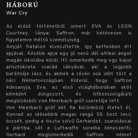
HÁBORÚ
War Cry
Az előző történetből ismert EVA és LEON
Courtney, lánya: Saffron, már hétévesen is
figyelemre méltó személyiség.
Anyját fiatalon elveszítette, így kettesben élt
apjával. Később apja egy jó nevű dél-afrikai angol
magán iskolába küldi. Itt ismerkedik meg egy bajor
arisztokrata család lányával, aki a legjobb
barátnője lesz, és akinek a révén sok időt tölt a
náci Németországban. Kiderül, hogy Saffron
édesanyja, Eva, az első világháborúban skót
kémként dolgozott, és titkosszolgálati
megbízásból von Meerbach gróf szeretője lett.
Von Meerbach gróf két fia különböző életet él.
Konrad az idősebbik magas rangú SS tiszt lesz,
öccsét, pedig a tiszta szívű Gerhardot, zsarolással
a pártba, sőt a Luftwaffe soraiba kényszeríti.
Gerhard megismerkedik Saffron német