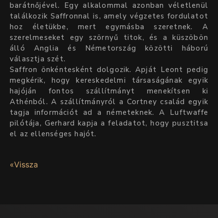
barátnőjével. Egy alkalommal azonban véletlenül
találkozik Saffronnal is, amely végzetes fordulatot
hoz életükbe, mert egymásba szeretnek. A
szerelmeseket egy szörnyű titok, és a küszöbön
álló Anglia és Németország közötti háború
választja szét.
Saffron önkéntesként dolgozik. Apját Leont pedig
megkérik, hogy kereskedelmi társaságának egyik
hajóján fontos szállítmányt menekítsen ki
Athénból. A szállítmányról a Cortney család egyik
tagja információt ad a németeknek. A Luftwaffe
pilótája, Gerhard kapja a feladatot, hogy pusztitsa
el az ellenséges hajót.
«Vissza