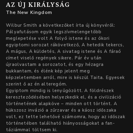
AZ ÚJ KIRÁLYSÁG
The New Kingdom
Wilbur Smith a következőket írta új könyvéről:
Pályafutásom egyik legszívmelengetőbb
meglepetése volt A folyó istene és az ókori
egyiptomi sorozat rákövetkező, A hetedik tekercs,
A mágus, A küldetés, A sivatag istene és A fáraó
címet viselő regények sikere. Pár év után
újraolvastam a sorozatot, és egy hézagra
bukkantam, és élénk kép jelent meg
képzeletemben arról, mire is készül Taita. Egyesek
szerint ő az én alteregóm.
Egyiptom mindig is lenyűgözött. A földrészek
kereszteződésében helyezkedik el, és a civilizáció
történetének alapköve – minden ott történt. A
hükszosz invázió a zűrzavar és a káosz időszaka
volt, ez tette lehetővé számomra, hogy az időszak
történetében található hiányosságokat a fan-
táziámmal töltsem ki.