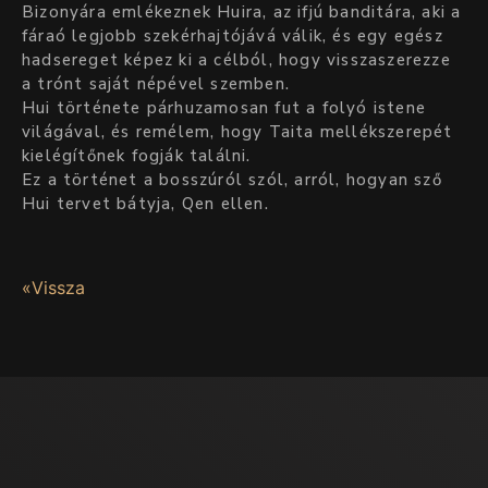
Bizonyára emlékeznek Huira, az ifjú banditára, aki a
fáraó legjobb szekérhajtójává válik, és egy egész
hadsereget képez ki a célból, hogy visszaszerezze
a trónt saját népével szemben.
Hui története párhuzamosan fut a folyó istene
világával, és remélem, hogy Taita mellékszerepét
kielégítőnek fogják találni.
Ez a történet a bosszúról szól, arról, hogyan sző
Hui tervet bátyja, Qen ellen.
«Vissza