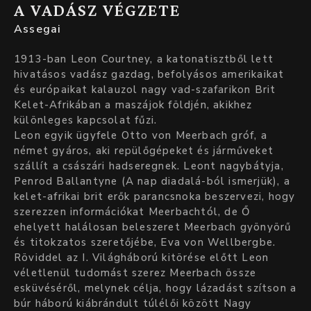
A VADÁSZ VÉGZETE
Assegai
1913-ban Leon Courtney, a katonatisztből lett
hivatásos vadász gazdag, befolyásos amerikaikat
és európaikat kalauzol nagy vad-szafarikon Brit
Kelet-Afrikában a maszájok földjén, akikhez
különleges kapcsolat fűzi.
Leon egyik ügyfele Otto von Meerbach gróf, a
német gyáros, aki repülőgépeket és járműveket
szállít a császári hadseregnek. Leont nagybátyja,
Penrod Ballantyne (A nap diadalá-ból ismerjük), a
kelet-afrikai brit erők parancsnoka beszervezi, hogy
szerezzen információkat Meerbachtól, de Ő
ehelyett halálosan beleszeret Meerbach gyönyörű
és titokzatos szeretőjébe, Eva von Wellbergbe.
Röviddel az I. Világháború kitörése előtt Leon
véletlenül tudomást szerez Meerbach össze
esküvéséről, melynek célja, hogy lázadást szítson a
búr háború kiábrándult túlélői között Nagy